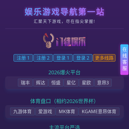
跳转到内容
门徒_门徒娱乐_ | 立即注册平台ID帐户
首页
公司背景
公司动态
投资者关系
联系我们